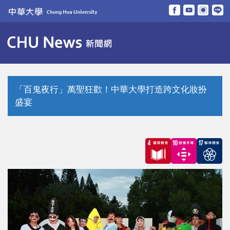
跳
到
主
要
內
容
區
「百鬼夜行」萬聖狂歡！中華大學打造跨文化妝扮
盛宴