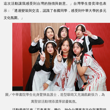
這次活動讓我感受到台灣的熱情與創意。」台灣學生曾奕瑋也表
示：「透過變裝與交流，認識了各國同學，感受到中華大學的多元
文化氛圍。」
圖／中華書院學生化身驚悚血護士，造型吸睛又充滿戲劇張力，為
萬聖節活動增添濃厚節慶氣氛。
活動最後設有「百鬼夜市」攤位，融合台灣夜市文化與萬聖節