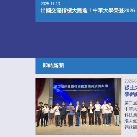
2025-11-13
出國交流指標大躍進！中華大學榮登2026 Q
即時新聞
2026-0
從土
學鈣
第二
中華
科技
場人
鈣鈦