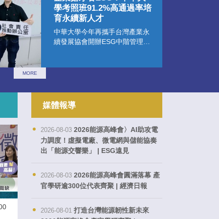
學考照班91.2%高通過率培
育永續新人才
中華大學今年再攜手台灣產業永
續發展協會開辦ESG中階管理師
考照班，本次通過率達91.2%，
展現學員優異實力，也彰顯中華
大學推動永續教育與專業證照培
MORE
育的亮眼成果。
媒體報導
2026能源高峰會〉AI助攻電
2026-08-03
力調度！虛擬電廠、微電網與儲能協奏
出「能源交響樂」 | ESG遠見
2026能源高峰會圓滿落幕 產
2026-08-03
官學研逾300位代表齊聚 | 經濟日報
00
打造台灣能源韌性新未來
2026-08-01