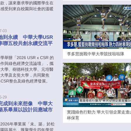
善款，讓來臺求學的國際學生在
中感受到來自校園與社會的溫暖
。
7-03
地到永續 中華大學USR
串聯五校共創永續交流平
李多慧挑戰中華大學競技啦啦隊
舉辦「2026 USR x CSR 的
協作與綠色經濟交流論壇」，攜
華大學、樹德科技大學、元培醫
技大學及玄奘大學，共同聚焦
與CSR整合及綠色經濟發展。
6-29
完成到未來想像 中華大
築系畢展以設計回應城市
實踐綠色行動力 華大引領企業走進
林保育
2026年畢業展「未。築」於松
創園區展出，匯聚學生四年學習