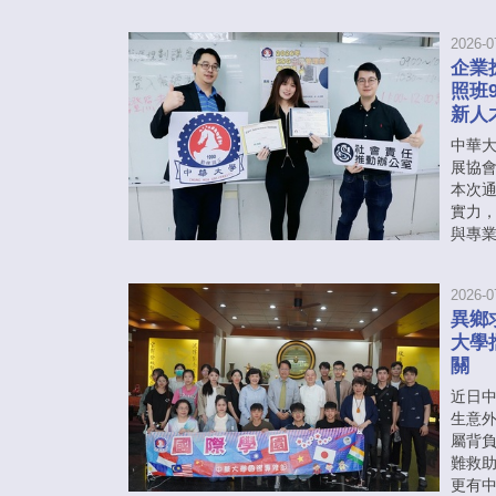
2026-0
企業
照班
新人
中華
展協會
本次通
實力
與專
2026-0
異鄉
大學
關
近日
生意
屬背
難救
更有