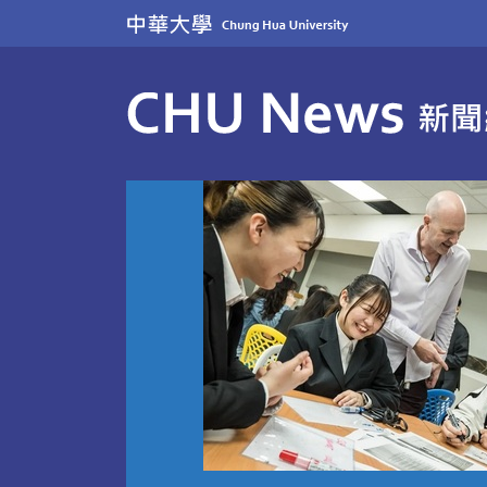
跳
到
主
要
內
容
區