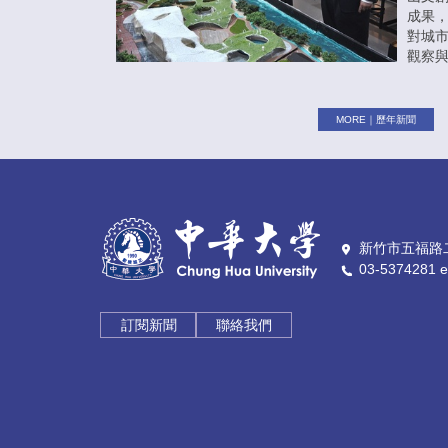
成果
對城
觀察
MORE｜歷年新聞
新竹市五福路二
03-5374281 e
訂閱新聞
聯絡我們