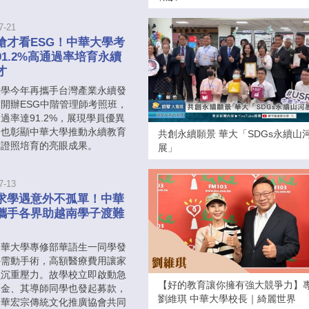
7-21
搶才看ESG！中華大學考
91.2%高通過率培育永續
才
大學今年再攜手台灣產業永續發
開辦ESG中階管理師考照班，
過率達91.2%，展現學員優異
，也彰顯中華大學推動永續教育
共創永續願景 華大「SDGs永續山
業證照培育的亮眼成果。
展」
7-13
求學遇意外不孤單！中華
攜手各界助越南學子渡難
中華大學專修部華語生一同學發
外需動手術，高額醫療費用讓家
負沉重壓力。故學校立即啟動急
【好的教育讓你擁有強大競爭力】
助金、其導師同學也發起募款，
劉維琪 中華大學校長｜綺麗世界
中華宏宗傳統文化推廣協會共同