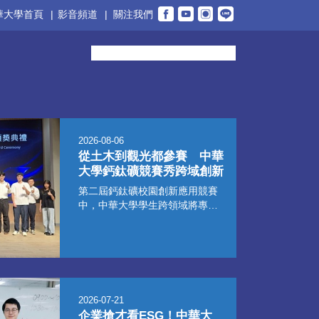
華大學首頁
|
影音頻道
|
關注我們
2026-08-06
從土木到觀光都參賽 中華
大學鈣鈦礦競賽秀跨域創新
第二屆鈣鈦礦校園創新應用競賽
中，中華大學學生跨領域將專業
知識結合科技應用，不僅土木系
團隊獲全國現場人氣獎，另有多
件作品獲邀於台灣鈣鈦礦技術暨
應用論壇公開展示。
2026-07-21
企業搶才看ESG！中華大