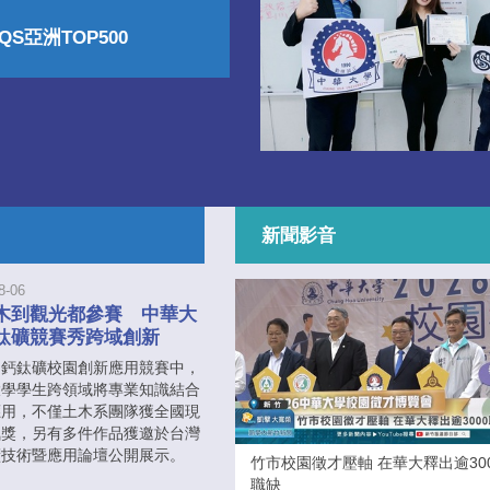
S亞洲TOP500
新聞影音
8-06
木到觀光都參賽 中華大
鈦礦競賽秀跨域創新
屆鈣鈦礦校園創新應用競賽中，
大學學生跨領域將專業知識結合
應用，不僅土木系團隊獲全國現
氣獎，另有多件作品獲邀於台灣
礦技術暨應用論壇公開展示。
竹市校園徵才壓軸 在華大釋出逾30
職缺