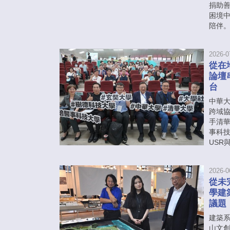
捐助
困境
陪伴
2026-0
從在
論壇
台
中華大學
跨域
手清
事科
USR
2026-0
從未
學建
議題
建築系
山文