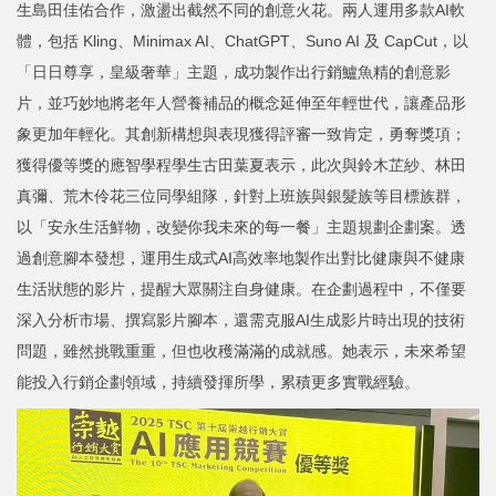
生島田佳佑合作，激盪出截然不同的創意火花。兩人運用多款AI軟
體，包括 Kling、Minimax AI、ChatGPT、Suno AI 及 CapCut，以
「日日尊享，皇級奢華」主題，成功製作出行銷鱸魚精的創意影
片，並巧妙地將老年人營養補品的概念延伸至年輕世代，讓產品形
象更加年輕化。其創新構想與表現獲得評審一致肯定，勇奪獎項；
獲得優等獎的應智學程學生古田葉夏表示，此次與鈴木芷紗、林田
真彌、荒木伶花三位同學組隊，針對上班族與銀髮族等目標族群，
以「安永生活鮮物，改變你我未來的每一餐」主題規劃企劃案。透
過創意腳本發想，運用生成式AI高效率地製作出對比健康與不健康
生活狀態的影片，提醒大眾關注自身健康。在企劃過程中，不僅要
深入分析市場、撰寫影片腳本，還需克服AI生成影片時出現的技術
問題，雖然挑戰重重，但也收穫滿滿的成就感。她表示，未來希望
能投入行銷企劃領域，持續發揮所學，累積更多實戰經驗。