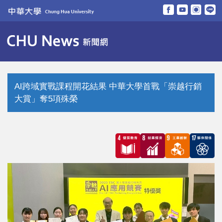
跳
到
主
要
內
容
區
AI跨域實戰課程開花結果 中華大學首戰「崇越行銷
大賞」奪5項殊榮