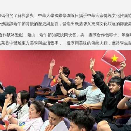
俗的了解與參與，中華大學國際學園近日攜手中華宏宗傳統文化推廣協
一步認識端午節背後的歷史與意義，營造出既溫馨又充滿文化底蘊的節慶
與團隊合作破冰遊戲，藉由「端午節知識快問快答」與「團隊合作包粽子」等
在茶香中體驗東方美學與生活哲學，一邊享用美味的傳統肉粽，獲得學生