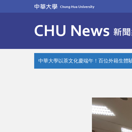
跳
到
主
要
內
容
區
中華大學以茶文化慶端午！百位外籍生體