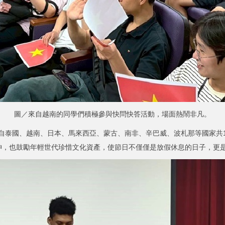
圖／來自越南的同學們積極參與快問快答活動，場面熱鬧非凡。
泰國、越南、日本、馬來西亞、蒙古、南非、辛巴威、波札那等國家共1
神，也鼓勵年輕世代珍惜文化資產，使節日不僅僅是放假休息的日子，更