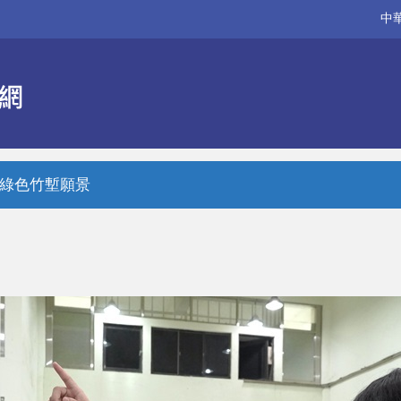
中
動綠色竹塹願景