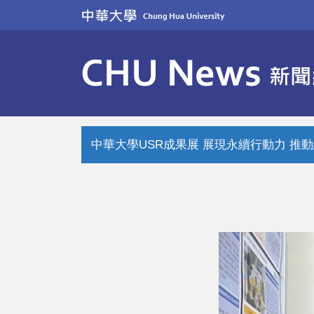
跳
到
主
要
內
容
區
中華大學USR成果展 展現永續行動力 推