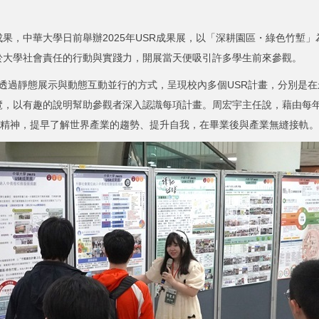
，中華大學日前舉辦2025年USR成果展，以「深耕園區・綠色竹塹」
於大學社會責任的行動與實踐力，開展當天便吸引許多學生前來參觀。
透過靜態展示與動態互動並行的方式，呈現校內多個USR計畫，分別是在
覽，以有趣的說明幫助參觀者深入認識每項計畫。周宏宇主任說，藉由每
s的精神，提早了解世界產業的趨勢、提升自我，在畢業後與產業無縫接軌。