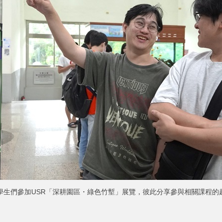
學生們參加USR「深耕園區・綠色竹塹」展覽，彼此分享參與相關課程的