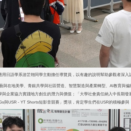
應用日語學系游芷翎同學主動擔任導覽員，以有趣的說明幫助參觀者深入
藝與在地美學、青銀共學與社區營造、智慧製造與產業轉型、AI教育與偏
展現大學與企業協力實踐地方創生的潛力與價值；「大學社會責任納入中長期
與USR - YT Shorts短影音競賽」獎項，肯定學生們在USR的積極