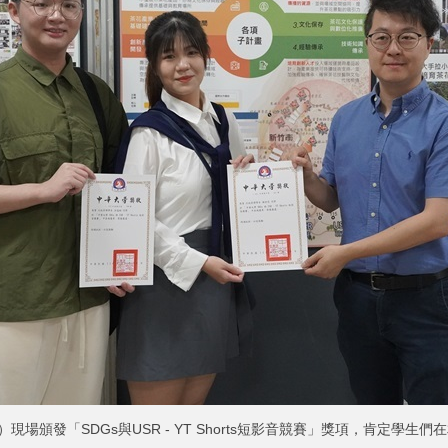
現場頒發「SDGs與USR - YT Shorts短影音競賽」獎項，肯定學