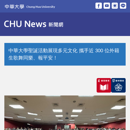
跳
到
主
要
內
容
區
中華大學聖誕活動展現多元文化 攜手近 300 位外籍
生歌舞同樂、報平安！