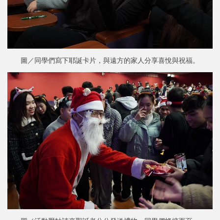
圖／同學們寫下耶誕卡片，與遠方的家人分享喜悅與祝福。