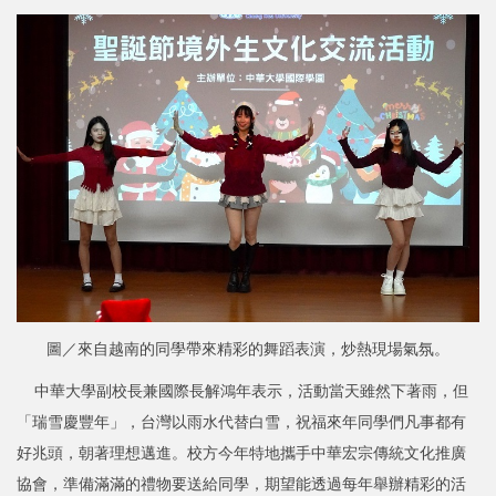
圖／來自越南的同學帶來精彩的舞蹈表演，炒熱現場氣氛。
中華大學副校長兼國際長解鴻年表示，活動當天雖然下著雨，但
「瑞雪慶豐年」，台灣以雨水代替白雪，祝福來年同學們凡事都有
好兆頭，朝著理想邁進。校方今年特地攜手中華宏宗傳統文化推廣
協會，準備滿滿的禮物要送給同學，期望能透過每年舉辦精彩的活