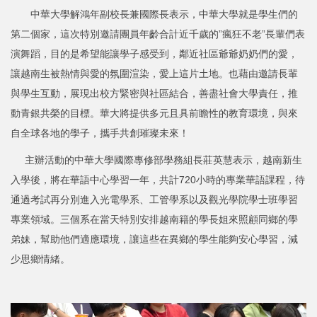
中華大學解鴻年副校長兼國際長表示，中華大學就是學生們的
第二個家，這次特別邀請團員年齡合計近千歲的”瘋狂不老”長輩們表
演舞蹈，目的是希望能讓學子感受到，鄰近社區爺爺奶奶們的愛，
讓越南生被熱情與愛的氛圍渲染，愛上這片土地。也藉由邀請長輩
與學生互動，展現出校方緊密與社區結合，善盡社會大學責任，推
動青銀共榮的目標。華大將提供多元且具前瞻性的教育環境，與來
自全球各地的學子，攜手共創璀璨未來！
主辦活動的中華大學國際專修部學務組長莊英慧表示，越南新生
入學後，將在華語中心學習一年，共計720小時的專業華語課程，待
通過考試再分別進入光電學系、工管學系以及觀光學院學士班學習
專業領域。三個系在當天特別安排越南籍的學長姐來照顧同鄉的學
弟妹，幫助他們適應環境，讓這些在異鄉的學生能夠安心學習，減
少思鄉情緒。