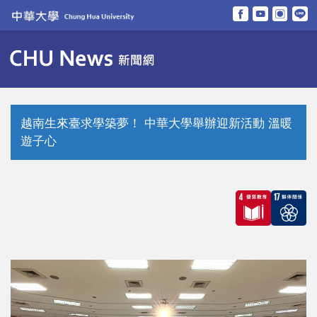
跳
到
主
要
內
容
區
越南生來臺求學築夢！ 中華大學舉辦迎新活動 溫暖
遊子心