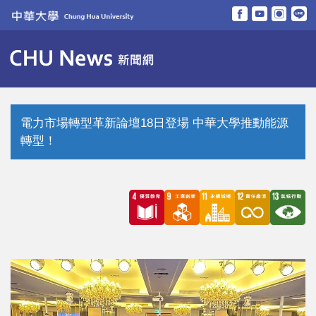
跳
到
主
要
內
容
區
電力市場轉型革新論壇18日登場 中華大學推動能源
轉型！