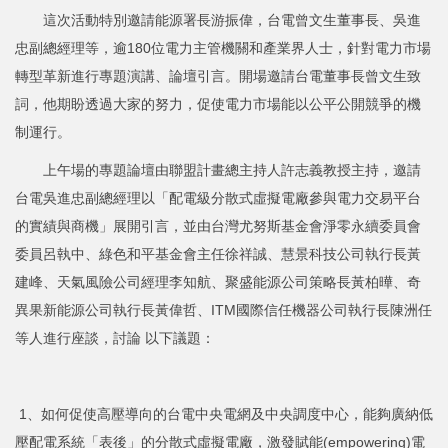
這次活動特別邀請能源署長游振偉，台電曾文生董事長、吳進
忠副總經理等，逾180位電力主管機關和產業界人士，針對電力市場
轉型革新進行專題演講、論壇引言。開場邀請台電董事長曾文生致
詞，他期盼透過大家的努力，促使電力市場能以公平公開競爭的機
制運行。
上午場的專題論壇由聯盟計畫總主持人許志義教授主持，邀請
台電吳進忠副總經理以「配電級分散式虛擬電廠參與電力交易平台
的實績與商機」展開引言，並由台灣尤努斯基金會淨零永續委員會
委員呂執中、綠色和平基金會主任徐祥誠、慧景科技公司執行長黃
建峰、天氣風險公司經理李知航、聚盛能源公司策略長黃柏曄、奇
異果新能源公司執行長黃偉哲、ITM國際信任機器公司執行長陳洲任
等人進行座談，討論 以下議題：
1、如何促使高壓導向的台電中央電網及中央調度中心，能夠廣納低
壓配電系統「表後」的分散式虛擬電廠，激發賦能(empowering)電