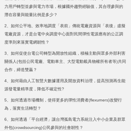
力用戶轉型並參與電力市場，根據國外趨勢經驗值，其合理參與的
潛在容量與能量比例是多少？
2、如何公平地、效率地調度「表前」傳統電廠資源與「表後」虛擬
電廠資源，才是台電中央調度中心面對民間彈性電源應有的公正調
度準則來落實電網韌性？
3、如何促使台電公司轉型為開放性組織，積極主動與眾多外部利害
關係人(包括公民電廠、電動車主、大型電動載具物權所有者等)共同
合作，締造雙贏？
4、如何藉由人工智慧大數據運用及開放資料治理，提高預測再生能
源發電量精準度，降低不確定性?
5、如何透過市場機制，使得更多的彈性消費者(flexumers)改變行
為，落實生活轉型？
6、如何透過「平台經濟」讓台灣孤島電力系統注入中小企業及群眾
外包(crowdsourcing)公民參與的社會韌性？