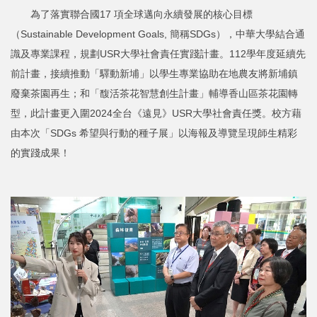
為了落實聯合國17 項全球邁向永續發展的核心目標
（Sustainable Development Goals, 簡稱SDGs），中華大學結合通
識及專業課程，規劃USR大學社會責任實踐計畫。112學年度延續先
前計畫，接續推動「驛動新埔」以學生專業協助在地農友將新埔鎮
廢棄茶園再生；和「馥活茶花智慧創生計畫」輔導香山區茶花園轉
型，此計畫更入圍2024全台《遠見》USR大學社會責任獎。校方藉
由本次「SDGs 希望與行動的種子展」以海報及導覽呈現師生精彩
的實踐成果！