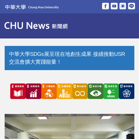
跳
到
主
要
內
容
區
中華大學SDGs展呈現在地創生成果 接續推動USR
交流會擴大實踐能量！