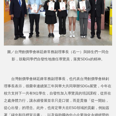
圖／台灣創價學會林廷鋒常務副理事長（右一）與師生們一同合
影，鼓勵同學們自發性地擔任導覽員，落實SDGs的精神。
台灣創價學會林廷鋒常務副理事長，也代表台灣創價學會林釗
理事長表示，很榮幸連續第三年與華大共同舉辦SDGs展覽，今年在
校方支持下一共有9位學生，自發性加入導覽員的培訓課程，從所在
之處身體力行，讓永續發展並非只是口號，而是貫徹「從一開始，
從心出發」的理念。此外，也肯定華大在ESG領域的貢獻，例如簽
署「碳中和目標宣示書」，以及協助國內中小企業強化永續經營的