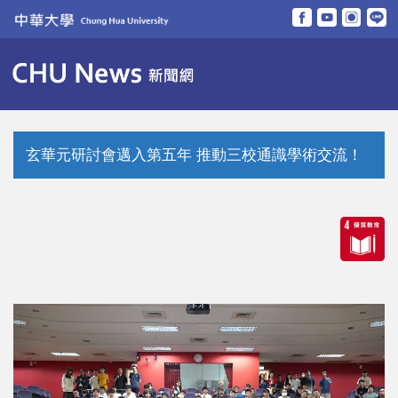
跳
到
主
要
內
容
區
玄華元研討會邁入第五年 推動三校通識學術交流！