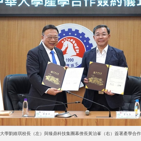
大學劉維琪校長（左）與臻鼎科技集團幕僚長黃治峯（右）簽署產學合作