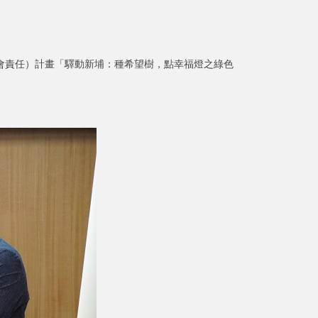
會責任）計畫「驛動新埔：種希望樹，點幸福燈之綠色