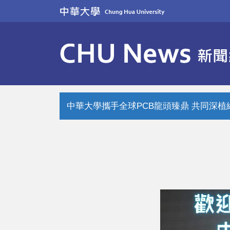
跳
到
主
要
內
容
區
中華大學攜手全球PCB龍頭臻鼎 共同深植