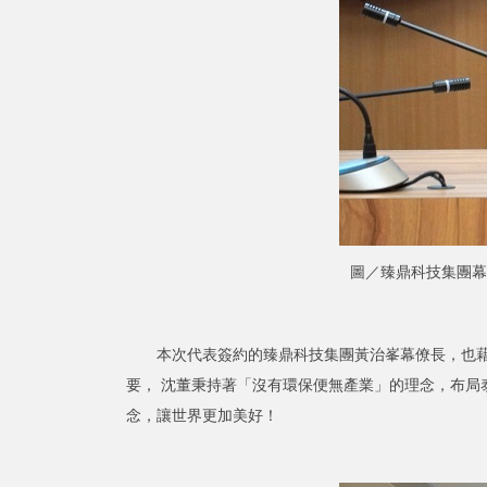
圖／臻鼎科技集團幕
本次代表簽約的臻鼎科技集團黃治峯幕僚長，也藉著
要， 沈董秉持著「沒有環保便無產業」的理念，布
念，讓世界更加美好！