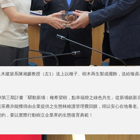
土木建築系陳湘媛教授（左1）送上以種子、樹木再生製成擺飾，送給臻鼎
第三期計畫「驛動新埔：種希望樹，點幸福燈之綠色共生」從新埔鎮新
茶農亦能獲得由企業提供之生態林維護管理費回饋，得以安心在地養老。
契約，要以實際行動樹立企業界的生態復育典範！