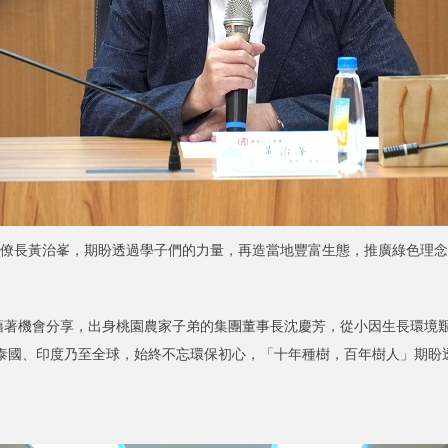
僚長黃治峯，期盼透過學子們的力量，再造當地豐富生態，推廣綠色理念
機會分享，出身桃園農家子弟的集團董事長沈慶芳，從小因生長環境艱
局泰國、印度乃至全球，始終不忘環保初心，「十年種樹，百年樹人」期盼