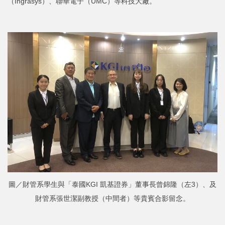
（Ingrasys）、聯華電子（UMC）等科技大廠。
圖／財管系學生與「泰國KGI 凱基證券」董事長曾錦隆（左3）、及
財管系張世潔副教授（中間者）等貴賓合影留念。