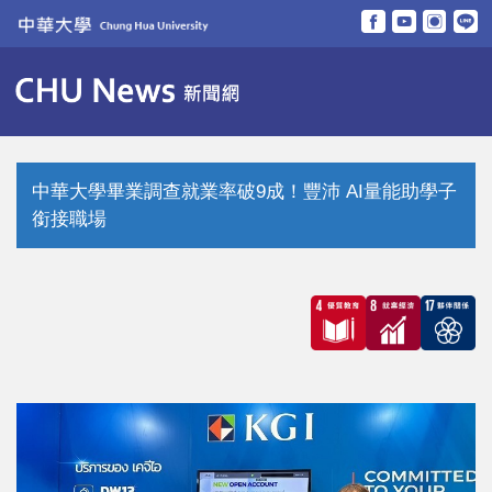
跳
到
主
要
內
容
區
中華大學畢業調查就業率破9成！豐沛 AI量能助學子
銜接職場