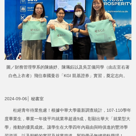
圖／財務管理學系的陳嬿妤、陳珮鈺以及吳芷儀同學（由左至右著
白色上衣者）飛往泰國曼谷「KGI 凱基證券」實習，奠定志向。
2024-09-06│ 秘書室
杜絕青年待業焦慮！根據中華大學最新調查統計，107-110學年
度畢業生，畢業一年後平均就業率超過9成，彰顯出華大「就業型大
學」推動的優異成效。讓學生在大學四年內藉由與時俱進的豐沛學
習資源，以及順暢的實習及就業管道，幫助學子無縫接軌職場！