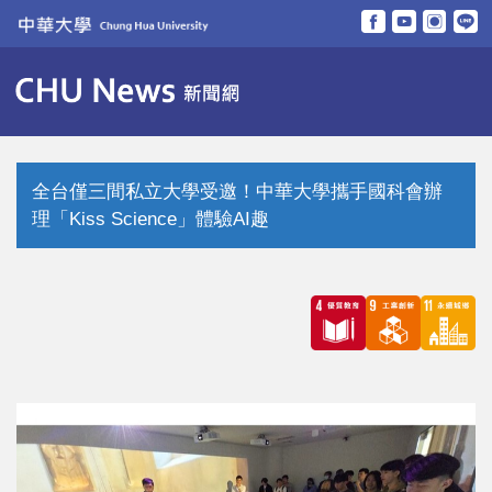
跳
到
主
要
內
容
區
全台僅三間私立大學受邀！中華大學攜手國科會辦
理「Kiss Science」體驗AI趣