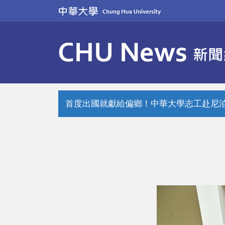
跳
到
主
要
內
容
區
首度出國就獻給偏鄉！中華大學志工赴尼