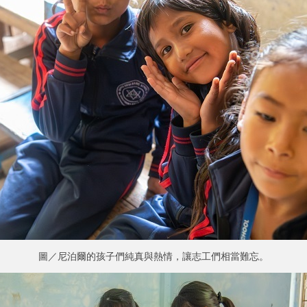
圖／尼泊爾的孩子們純真與熱情，讓志工們相當難忘。