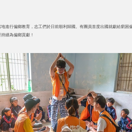
進行偏鄉教育，志工們於日前順利歸國。有團員首度出國就獻給窮困偏
要持續為偏鄉貢獻！