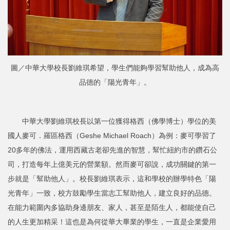
圖／中華大學校長劉維琪希望，學生們能夠學習幫助他人，成為高
品德的「陽光青年」。
中華大學劉維琪校長以第一位獲得格西（佛學博士）學位的美
國人麥可．羅區格西（Geshe Michael Roach）為例：麥可學習了
20多年的佛法，運用西藏古老卻先進的智慧，幫忙紐約市的鑽石公
司，打造每年上億美元的營業額。然而麥可卻說，成功關鍵的第一
步就是「幫助他人」。校長劉維琪表示，這和學校的辦學特色「陽
光青年」一致，校方鼓勵學生當志工幫助他人，建立良好的品德。
在能力範圍內多協助身邊朋友、家人，甚至是陌生人，都能使自己
的人生更加精采！這也是為何從華大畢業的學生，一直是企業愛用