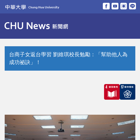
跳
到
主
要
內
容
區
台商子女返台學習 劉維琪校長勉勵：「幫助他人為
成功祕訣」！