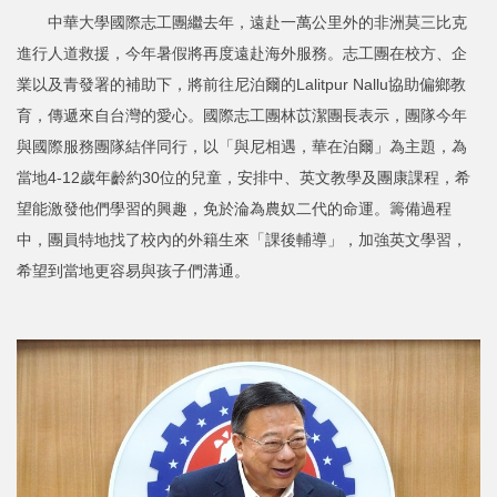
中華大學國際志工團繼去年，遠赴一萬公里外的非洲莫三比克
進行人道救援，今年暑假將再度遠赴海外服務。志工團在校方、企
業以及青發署的補助下，將前往尼泊爾的Lalitpur Nallu協助偏鄉教
育，傳遞來自台灣的愛心。國際志工團林苡潔團長表示，團隊今年
與國際服務團隊結伴同行，以「與尼相遇，華在泊爾」為主題，為
當地4-12歲年齡約30位的兒童，安排中、英文教學及團康課程，希
望能激發他們學習的興趣，免於淪為農奴二代的命運。籌備過程
中，團員特地找了校內的外籍生來「課後輔導」，加強英文學習，
希望到當地更容易與孩子們溝通。