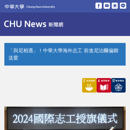
跳
到
主
要
內
容
區
「與尼相遇」！中華大學海外志工 前進尼泊爾偏鄉
送愛