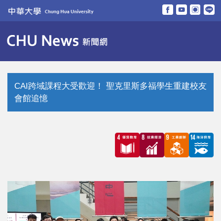
跳
到
主
要
內
容
區
CAI跨域課程大受歡迎！ 聖克里斯多福學生重建校友
會館追憶