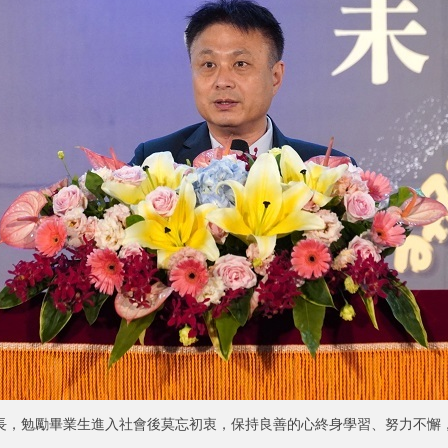
長，勉勵畢業生進入社會後莫忘初衷，保持良善的心終身學習、努力不懈