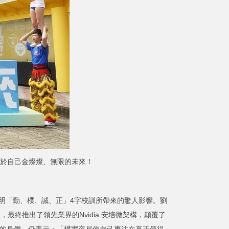
屬於自己金燦燦、無限的未來！
明「勤、樸、誠、正」4字校訓所帶來的驚人影響。劉
最終推出了領先業界的Nvidia 安培微架構，顛覆了
美元的身價，仍表示：「樸實容易使自己專注在真正值得