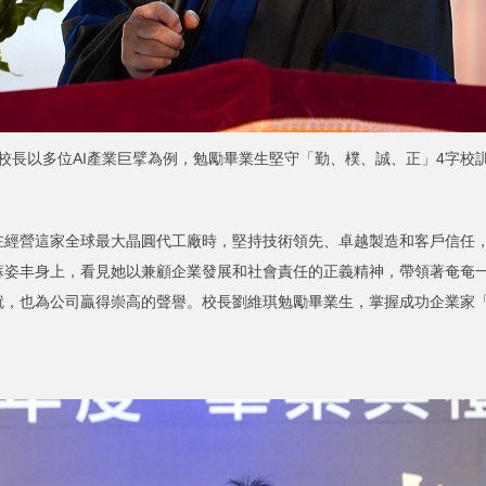
校長以多位AI產業巨擘為例，勉勵畢業生堅守「勤、樸、誠、正」4字校
營這家全球最大晶圓代工廠時，堅持技術領先、卓越製造和客戶信任，
蘇姿丰身上，看見她以兼顧企業發展和社會責任的正義精神，帶領著奄奄一
就，也為公司贏得崇高的聲譽。校長劉維琪勉勵畢業生，掌握成功企業家