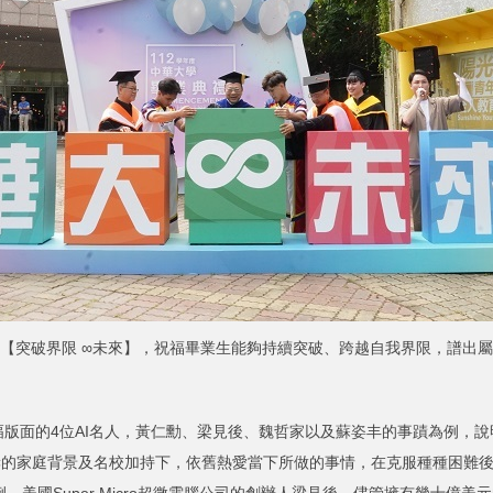
【突破界限 ∞未來】，祝福畢業生能夠持續突破、跨越自我界限，譜出
面的4位AI名人，黃仁勳、梁見後、魏哲家以及蘇姿丰的事蹟為例，說
顯赫的家庭背景及名校加持下，依舊熱愛當下所做的事情，在克服種種困難後，
，美國Super Micro超微電腦公司的創辦人梁見後，儘管擁有幾十億