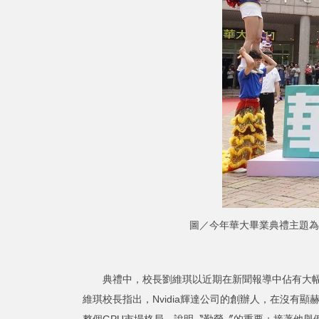
圖／今年華大畢業典禮主題為
典禮中，校長劉維琪以近期在新聞報導中佔有大幅版
維琪校長指出，Nvidia輝達公司的創辦人，在沒有
整個GPU市場格局，說明〝勤勞〞的重要；接著他舉例