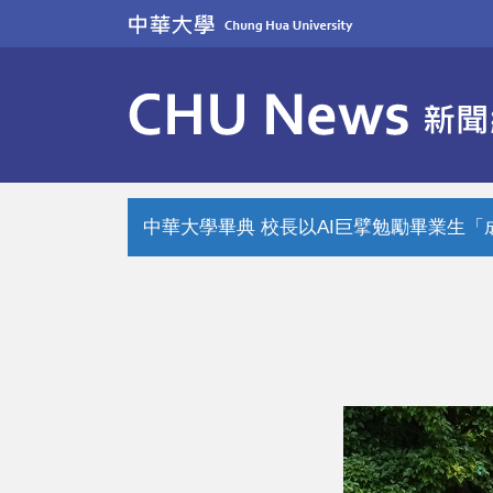
跳
到
主
要
內
容
區
中華大學畢典 校長以AI巨擘勉勵畢業生