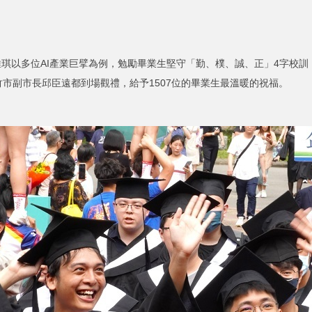
琪以多位AI產業巨擘為例，勉勵畢業生堅守「勤、樸、誠、正」4字校
市副市長邱臣遠都到場觀禮，給予1507位的畢業生最溫暖的祝福。