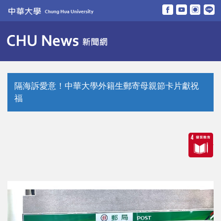
跳
到
主
要
內
容
區
隔海訴愛意！中華大學外籍生郵寄母親節卡片獻祝
福