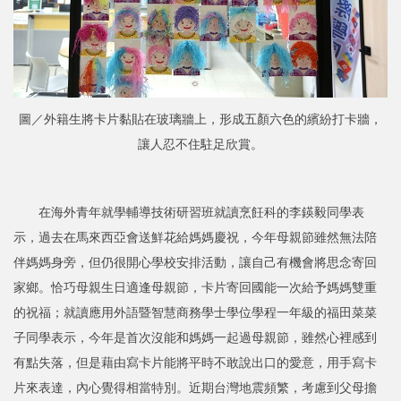
圖／外籍生將卡片黏貼在玻璃牆上，形成五顏六色的繽紛打卡牆，
讓人忍不住駐足欣賞。
在海外青年就學輔導技術研習班就讀烹飪科的李鍈毅同學表
示，過去在馬來西亞會送鮮花給媽媽慶祝，今年母親節雖然無法陪
伴媽媽身旁，但仍很開心學校安排活動，讓自己有機會將思念寄回
家鄉。恰巧母親生日適逢母親節，卡片寄回國能一次給予媽媽雙重
的祝福；就讀應用外語暨智慧商務學士學位學程一年級的福田菜菜
子同學表示，今年是首次沒能和媽媽一起過母親節，雖然心裡感到
有點失落，但是藉由寫卡片能將平時不敢說出口的愛意，用手寫卡
片來表達，內心覺得相當特別。近期台灣地震頻繁，考慮到父母擔