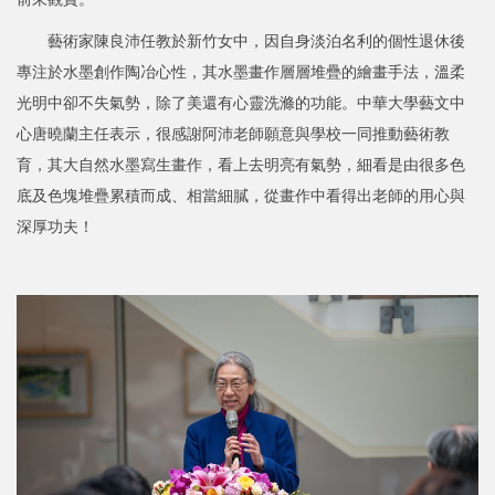
藝術家陳良沛任教於新竹女中，因自身淡泊名利的個性退休後
專注於水墨創作陶冶心性，其水墨畫作層層堆疊的繪畫手法，溫柔
光明中卻不失氣勢，除了美還有心靈洗滌的功能。中華大學藝文中
心唐曉蘭主任表示，很感謝阿沛老師願意與學校一同推動藝術教
育，其大自然水墨寫生畫作，看上去明亮有氣勢，細看是由很多色
底及色塊堆疊累積而成、相當細膩，從畫作中看得出老師的用心與
深厚功夫！