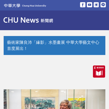
跳
到
主
要
內
容
區
藝術家陳良沛「緣影」水墨畫展 中華大學藝文中心
首度展出！