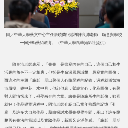
圖／中華大學藝文中心主任唐曉蘭很感謝陳良沛老師，願意與學校
一同推動藝術教育。（中華大學風華攝影社提供）
陳良沛老師表示，「畫畫」是書寫內在的自己，這個自己和生
活裏的角色不一定相應，但卻是生命深層最誠懇、最寫實的圖像；
而這次的主題「緣影」展出著個人心路歷程的紀錄，過程就猶如海
市蜃樓、鏡中花、水中月，似幻似真，縈繞於心，化為圖像，有著
對人間情愫未了，殘夢尚存的含意。繪畫是隨緣所生的影像，歡喜
就好！作品導覽過程中，阿沛老師介紹自己童年熟悉的記憶「孔
廟」及許多大自然作品，藉由探討水墨畫視覺空間，產出了許多跳
脫舊有畫法的嘗試以及實驗作品，新穎又充滿美感。「緣影」展期