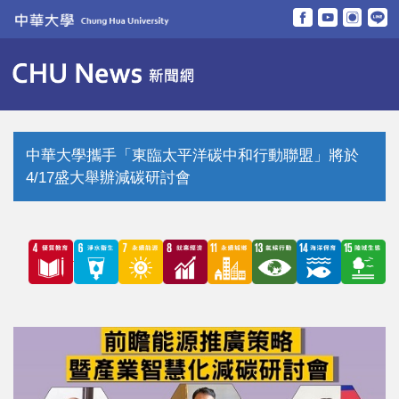
跳
到
主
要
內
容
區
中華大學攜手「東臨太平洋碳中和行動聯盟」將於
4/17盛大舉辦減碳研討會