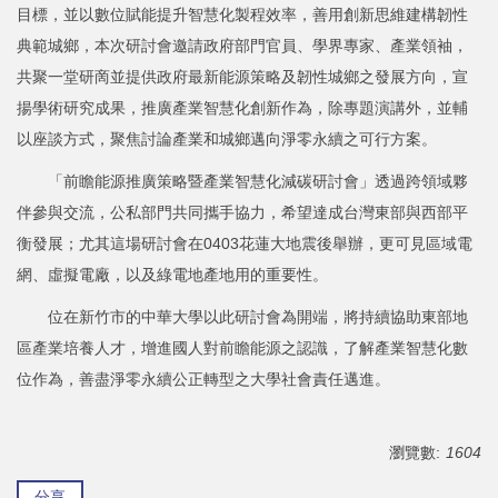
目標，並以數位賦能提升智慧化製程效率，善用創新思維建構韌性
典範城鄉，本次研討會邀請政府部門官員、學界專家、產業領袖，
共聚一堂研啇並提供政府最新能源策略及韌性城鄉之發展方向，宣
揚學術研究成果，推廣產業智慧化創新作為，除專題演講外，並輔
以座談方式，聚焦討論產業和城鄉邁向淨零永續之可行方案。
「前瞻能源推廣策略暨產業智慧化減碳研討會」透過跨領域夥
伴參與交流，公私部門共同攜手協力，希望達成台灣東部與西部平
衡發展；尤其這場研討會在0403花蓮大地震後舉辦，更可見區域電
網、虛擬電廠，以及綠電地產地用的重要性。
位在新竹市的中華大學以此研討會為開端，將持續協助東部地
區產業培養人才，增進國人對前瞻能源之認識，了解產業智慧化數
位作為，善盡淨零永續公正轉型之大學社會責任邁進。
瀏覽數:
1604
分享