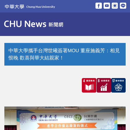
跳
到
主
要
內
容
區
中華大學攜手台灣世曦簽署MOU 董座施義芳：相見
恨晚 歡喜與華大結親家！