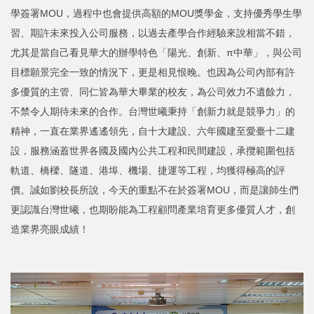
學簽署MOU，過程中也會提供高額的MOU獎學金，支持優秀學生學
習、期許未來投入公司服務，以過去產學合作經驗來說相當不錯，
尤其是當自己看見華大的辦學特色「陽光、創新、π中華」，與公司
目標願景完全一致的情況下，更是相見恨晚。也因為公司內部有許
多優質的主管、同仁皆為華大畢業的校友，為公司效力不遺餘力，
不禁令人期待未來的合作。台灣世曦秉持「創新力就是競爭力」的
精神，一直在業界遙遙領先，自十大建設、六年國建至愛臺十二建
設，服務涵蓋世界各國及國內公共工程和民間建設，承攬範圍包括
軌道、橋樑、隧道、港埠、機場、捷運等工程，均獲得極高的評
價。誠如劉校長所說，今天的重點不在於簽署MOU，而是讓師生們
更認識台灣世曦，也期盼能為工程顧問產業培育更多優質人才，創
造業界亮眼成績！