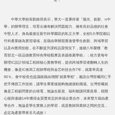
中華大學校長劉維琪表示，華大一直秉持著「陽光、創新、π中
華」的辦學理念，培育出擁有解決問題能力、擁有良好品德的社會
中堅人才。身為最接近新竹科學園區的私立大學，全校5大學院都以
竹科產業鏈為實習場域，並藉由舉辦競賽激發學生創新、跨域學習
以及AI應用技能，在不斷提升課程品質情況下，連續八年榮獲「教
育部北一區品德教育特色學校觀摩及表揚推薦學校」；校方更每年
辦理IC設計領域工程師核心實務學程，提供跨域學習者翻轉人生的
機會，像是IC佈局工程師學程與金芯科技合作7年，就業率高達
90％。會中校長也提議能藉由增開“就業學程”，邀請台灣世曦同仁手
把手傳授工作技術，讓學生畢業後能夠無縫接軌職場。台灣世曦就
像是工程顧問業的台積電，無論在薪資、福利都讓同業羨慕，很開
心能與連續14年獲得金質獎肯定的幸福企業合作，未來雙方藉由產
學合作，無論是學生實務上的學習，或是教師與業師之間的交流，
必定為產業帶來非凡成效！