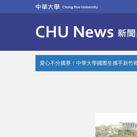
跳
到
主
要
內
容
區
愛心不分國界！中華大學國際生攜手新竹