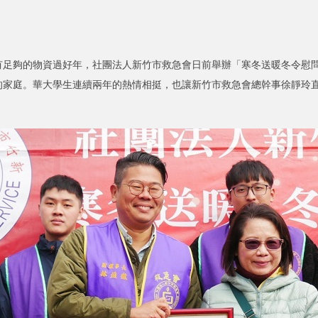
夠的物資過好年，社團法人新竹市救急會日前舉辦「寒冬送暖冬令慰問
的家庭。華大學生連續兩年的熱情相挺，也讓新竹市救急會總幹事徐靜玲