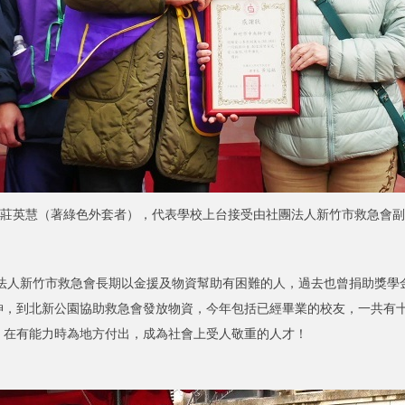
莊英慧（著綠色外套者），代表學校上台接受由社團法人新竹市救急會副
新竹市救急會長期以金援及物資幫助有困難的人，過去也曾捐助獎學金
神，到北新公園協助救急會發放物資，今年包括已經畢業的校友，一共有
，在有能力時為地方付出，成為社會上受人敬重的人才！