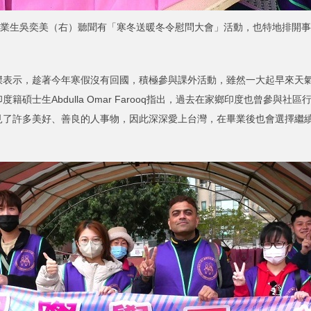
業生吳奕美（右）聽聞有「寒冬送暖冬令慰問大會」活動，也特地排開事
示，趁著今年寒假沒有回國，積極參與課外活動，雖然一大起早來天氣
碩士生Abdulla Omar Farooq指出，過去在家鄉印度也曾參與
了許多美好、善良的人事物，因此深深愛上台灣，在畢業後也會選擇繼續