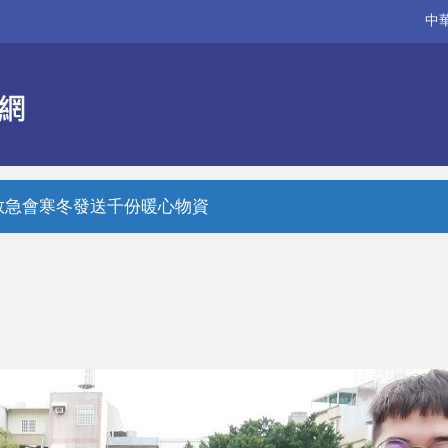
中
救急會寒冬發送千份暖心物資