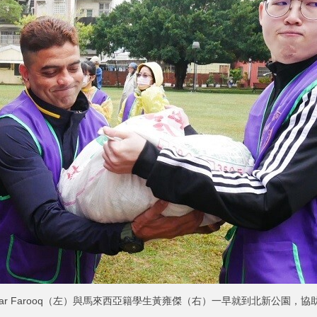
Omar Farooq（左）與馬來西亞籍學生黃雍傑（右）一早就到北新公園