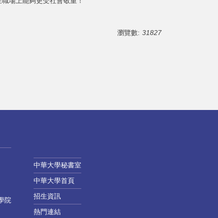
在職場上能夠更受社會敬重！
瀏覽數:
31827
中華大學秘書室
中華大學首頁
招生資訊
學院
熱門連結