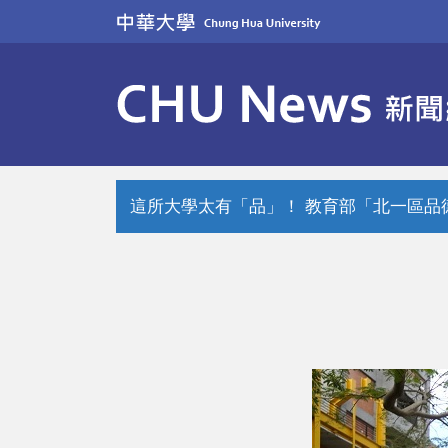
跳
到
主
要
內
容
區
這所大學太有「品」！ 教育部「北一區品