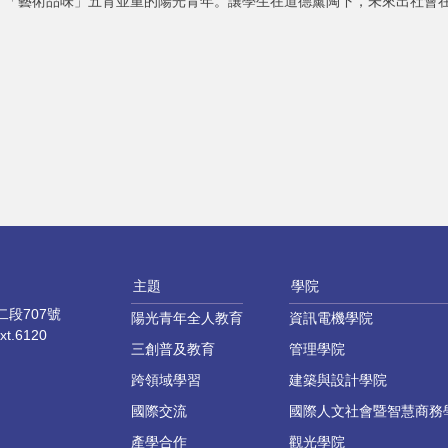
、「藝術品味」五育並重的陽光青年。讓學生在道德薰陶下，未來出社會
主題
學院
段707號
陽光青年全人教育
資訊電機學院
xt.6120
三創普及教育
管理學院
跨領域學習
建築與設計學院
國際交流
國際人文社會暨智慧商務
產學合作
觀光學院