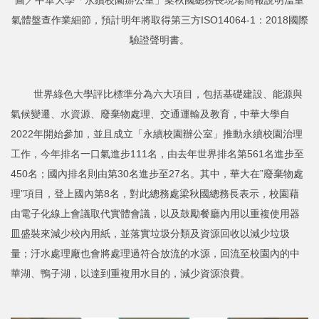
氣體盤查作業細節，預計明年將取得第三方ISO14064-1：2018國際
驗證聲明書。
世界綠色大學評比標準分為六大項目，包括基礎建設、能源與
氣候變遷、水資源、廢棄物處理、交通運輸及教育，中華大學自
2022年開始參加，並且成立「永續校園辦公室」推動永續校園治理
工作，今年排名一口氣進步111名，由去年世界排名第561名進步至
450名；國內排名則由第30名進步至27名。其中，華大在”廢棄物處
理”項目，登上國內第8名，對此總務處梁秋國總務長表示，校園藉
由電子化線上會議取代實體會議，以及鼓勵餐廳內用以重複使用器
皿盛裝來減少校內用紙，並落實垃圾分類及資源回收以減少垃圾
量；汙水處理廠也會將處理過符合放流的水源，回流至校園內的中
華湖、鴨子湖，以達到重複用水目的，減少資源浪費。