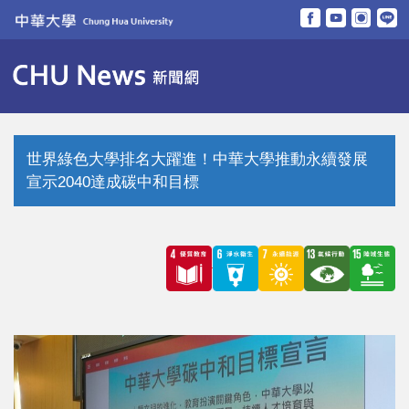
跳
到
主
要
內
容
區
世界綠色大學排名大躍進！中華大學推動永續發展
宣示2040達成碳中和目標