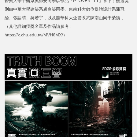
醫藥大學中醫系吳師安同學以作品「P "OVER" TY」拿下；優選獎
則由中華大學建築系盧良築同學、東南科大數位媒體設計系潘冠
綸、張語晴、吳若宇，以及龍華科大企管系武陳南山同學榮獲，
（其他詳細獲獎名單及作品請參考：
https://x.chu.edu.tw/MVH6MX/
）