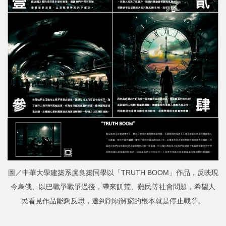
圖／中華大學建築系盧良築同學以「TRUTH BOOM」作品，反映現
今烏俄、以巴戰爭戰爭過後，帶來飢荒、難民等社會問題，希望人
民看見作品能夠反思，達到削弱貧窮的根本就是停止戰爭。