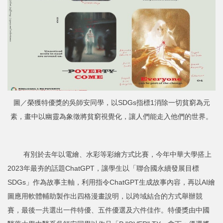
圖／榮獲特優獎的吳師安同學，以SDGs指標1消除一切貧窮為元
素，畫中以幽靈為象徵將貧窮視覺化，讓人們能走入他們的世界。
有別於去年以電繪、水彩等彩繪方式比賽，今年中華大學搭上
2023年最夯的話題ChatGPT，讓學生以「聯合國永續發展目標
SDGs」作為故事主軸，利用指令ChatGPT生成故事內容，再以AI繪
圖應用軟體輔助製作出四格漫畫說明，以跨域結合的方式舉辦競
賽，最後一共選出一件特優、五件優選及六件佳作。特優獎由中國