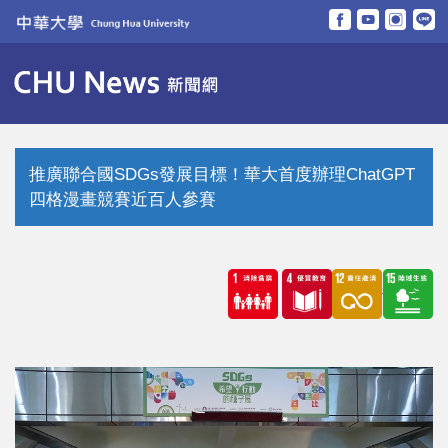
跳
到
主
要
內
容
區
推廣聯合國SDGs發展目標！華大首度辦理ChatGPT
四格漫畫競賽近百人參賽