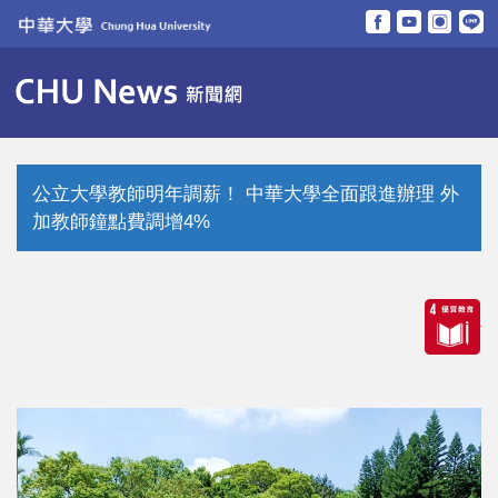
跳
到
主
要
內
容
區
公立大學教師明年調薪！ 中華大學全面跟進辦理 外
加教師鐘點費調增4%