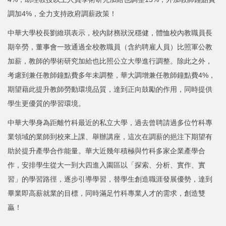
調加4%，全力支持政府調薪政策！
中華大學校長劉維琪表示，校內財務狀況穩健，體恤校內教職員長
期辛勞，董事會一致通過全校教職員（含約聘雇人員）比照軍公教
加薪，教師的學術研究加給也比照公立大學進行調整。除此之外，
考慮到兼任教師鐘點費多年未調整，華大調增兼任教師鐘點費4%，
期望藉此提升教師勞動環境品質，達到正向鼓勵的作用，同時提供
學生更優質的學習環境。
中華大學身為距離竹科最近的私立大學，過去曾聘請過多位竹科專
業領域的業師到校來上課、舉辦講座，這次在調薪的挹注下期望有
助於提升產學合作能量。華大近幾年積極與竹科多家企業產學合
作，安排學生從大一到大四進入園區以「探索、分析、實作、實
習」的學習路徑，逐步引導學習，替學生創造職涯發展優勢，達到
畢業即高薪就業的目標，同時滿足竹科專業人才的需求，創造雙
贏！