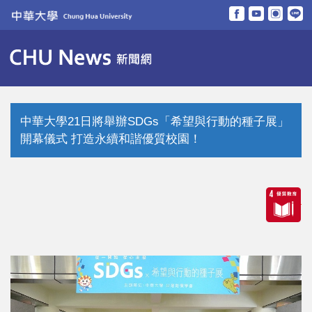
跳
到
主
要
內
容
區
中華大學21日將舉辦SDGs「希望與行動的種子展」
開幕儀式 打造永續和諧優質校園！