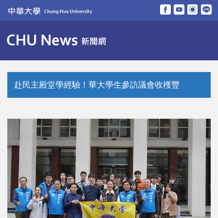
跳
到
主
要
內
容
區
赴民主殿堂學經驗！華大學生參訪議會收穫豐