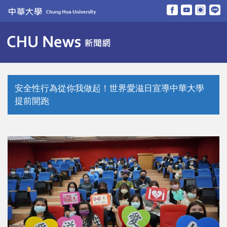
跳
到
主
要
內
容
區
安全性行為從你我做起！世界愛滋日宣導中華大學
提前開跑