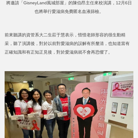
將邀請「GisneyLand風城部屋」的陳伯昂主任來校演講，12月6日
也將舉行愛滋病免費匿名血液篩檢。
前來聽講的資管系大二生莊于慧表示，惜惜老師形容的很生動精
采，聽了演講後，對於以前對愛滋病的誤解有所釐清，也知道當有
正確知識和有正知正見後，對於愛滋病就不會再恐懼了。