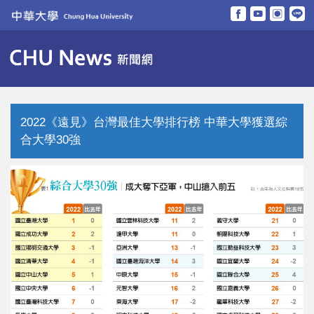
跳
到
主
要
內
容
區
2022《遠見》台灣最佳大學排行榜 中華大學獲選綜
合大學30強