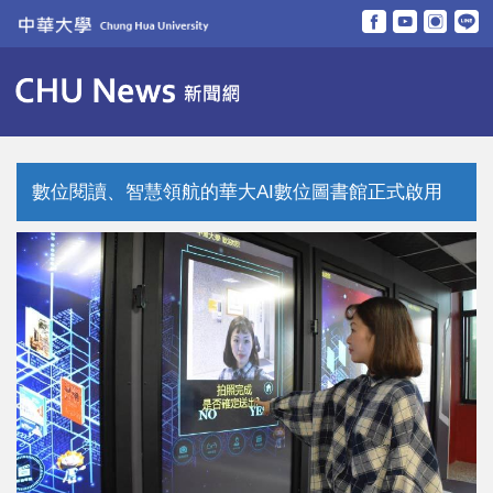
跳
到
主
要
內
容
區
數位閱讀、智慧領航的華大AI數位圖書館正式啟用