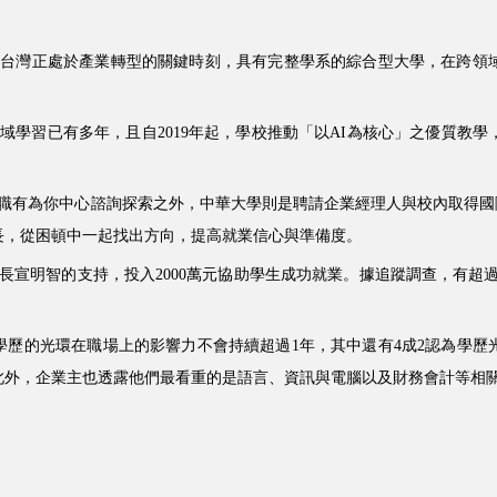
示，台灣正處於產業轉型的關鍵時刻，具有完整學系的綜合型大學，在跨
域學習已有多年，且自2019年起，學校推動「以AI為核心」之優質教
職有為你中心諮詢探索之外，中華大學則是聘請企業經理人與校內取得國
長，從困頓中一起找出方向，提高就業信心與準備度。
宣明智的支持，投入2000萬元協助學生成功就業。據追蹤調查，有超過
學歷的光環在職場上的影響力不會持續超過1年，其中還有4成2認為學
此外，企業主也透露他們最看重的是語言、資訊與電腦以及財務會計等相