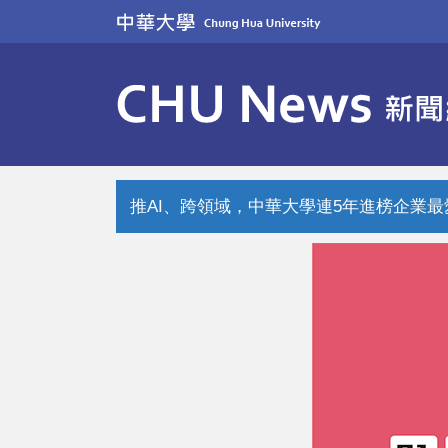
跳
到
主
要
內
容
區
推AI、跨領域，中華大學連5年進榜企業