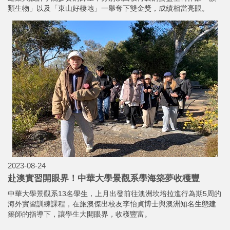
類生物」以及「東山好棲地」一舉奪下雙金獎，成績相當亮眼。
2023-08-24
赴澳實習開眼界！中華大學景觀系學海築夢收穫豐
中華大學景觀系13名學生，上月出發前往澳洲坎培拉進行為期5周的
海外實習訓練課程，在旅澳傑出校友李怡貞博士與澳洲知名生態建
築師的指導下，讓學生大開眼界，收穫豐富。