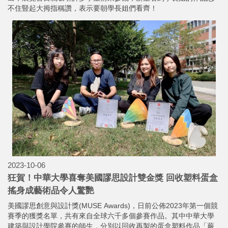
不住豎起大拇指稱讚，表示要朝學長姐們看齊！
2023-10-06
狂賀！中華大學喜奪美國謬思設計雙金獎 回收塑料蛋盒
搖身成藝術品令人驚艷
美國謬思創意與設計獎(MUSE Awards)，日前公佈2023年第一個競
賽季的獲獎名單，共有來自全球六千多個參賽作品。其中中華大學
建築與設計學院參賽的師生，分別以回收再製的蛋盒塑料作品「蕨