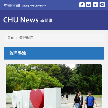
跳
到
主
要
內
容
區
首頁
管理學院
管理學院