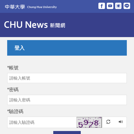
跳
到
主
要
內
容
區
登入
*
帳號
*
密碼
*
驗證碼