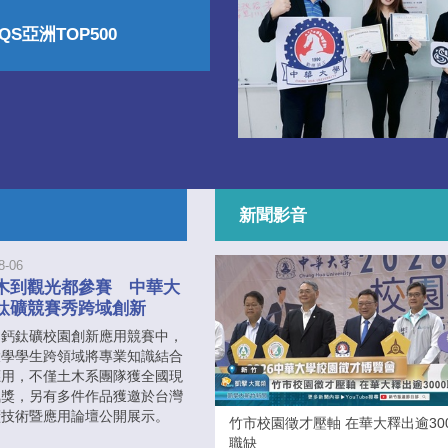
S亞洲TOP500
新聞影音
8-06
木到觀光都參賽 中華大
鈦礦競賽秀跨域創新
屆鈣鈦礦校園創新應用競賽中，
大學學生跨領域將專業知識結合
應用，不僅土木系團隊獲全國現
氣獎，另有多件作品獲邀於台灣
礦技術暨應用論壇公開展示。
竹市校園徵才壓軸 在華大釋出逾30
職缺