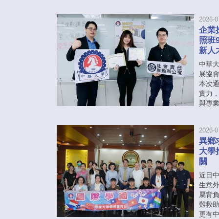
2026-0
企業
照班
新人
中華
展協會
本次通
實力
與專
2026-0
異鄉
大學
關
近日
生意
屬背
難救
更有