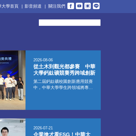
華大學首頁
|
影音頻道
|
關注我們
2026-08-06
從土木到觀光都參賽 中華
大學鈣鈦礦競賽秀跨域創新
第二屆鈣鈦礦校園創新應用競賽
中，中華大學學生跨領域將專業
知識結合科技應用，不僅土木系
團隊獲全國現場人氣獎，另有多
件作品獲邀於台灣鈣鈦礦技術暨
應用論壇公開展示。
2026-07-21
企業搶才看ESG！中華大