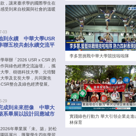
善款，讓來臺求學的國際學生在
中感受到來自校園與社會的溫暖
。
7-03
地到永續 中華大學USR
串聯五校共創永續交流平
李多慧挑戰中華大學競技啦啦隊
舉辦「2026 USR x CSR 的
協作與綠色經濟交流論壇」，攜
華大學、樹德科技大學、元培醫
技大學及玄奘大學，共同聚焦
與CSR整合及綠色經濟發展。
6-29
完成到未來想像 中華大
築系畢展以設計回應城市
實踐綠色行動力 華大引領企業走進
林保育
2026年畢業展「未。築」於松
創園區展出，匯聚學生四年學習