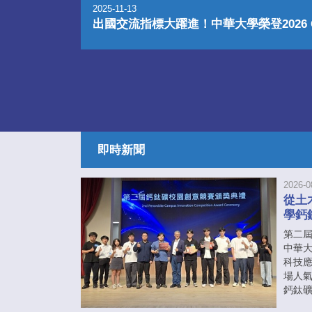
2025-11-13
出國交流指標大躍進！中華大學榮登2026 Q
即時新聞
2026-0
從土
學鈣
第二
中華
科技
場人
鈣鈦