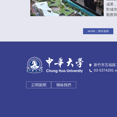
成果
對城
觀察
MORE｜歷年新聞
新竹市五福路二
03-5374281 e
訂閱新聞
聯絡我們