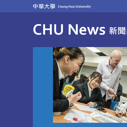
跳
到
主
要
內
容
區