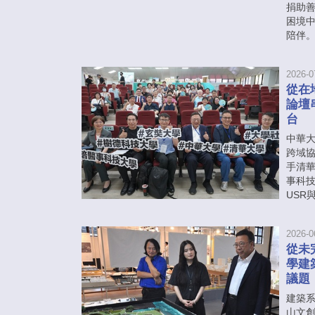
捐助
困境
陪伴
2026-0
從在
論壇
台
中華大學
跨域
手清
事科
USR
2026-0
從未
學建
議題
建築系
山文