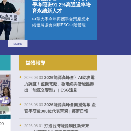
學考照班91.2%高通過率培
育永續新人才
中華大學今年再攜手台灣產業永
續發展協會開辦ESG中階管理師
考照班，本次通過率達91.2%，
展現學員優異實力，也彰顯中華
大學推動永續教育與專業證照培
MORE
育的亮眼成果。
媒體報導
2026能源高峰會〉AI助攻電
2026-08-03
力調度！虛擬電廠、微電網與儲能協奏
出「能源交響樂」 | ESG遠見
2026能源高峰會圓滿落幕 產
2026-08-03
官學研逾300位代表齊聚 | 經濟日報
00
打造台灣能源韌性新未來
2026-08-01