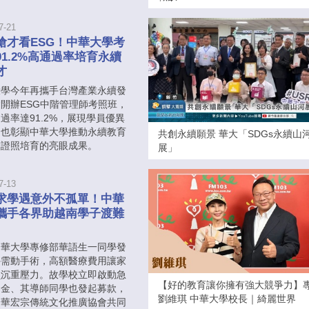
7-21
搶才看ESG！中華大學考
91.2%高通過率培育永續
才
大學今年再攜手台灣產業永續發
開辦ESG中階管理師考照班，
過率達91.2%，展現學員優異
，也彰顯中華大學推動永續教育
共創永續願景 華大「SDGs永續山
業證照培育的亮眼成果。
展」
7-13
求學遇意外不孤單！中華
攜手各界助越南學子渡難
中華大學專修部華語生一同學發
外需動手術，高額醫療費用讓家
負沉重壓力。故學校立即啟動急
【好的教育讓你擁有強大競爭力】
助金、其導師同學也發起募款，
劉維琪 中華大學校長｜綺麗世界
中華宏宗傳統文化推廣協會共同